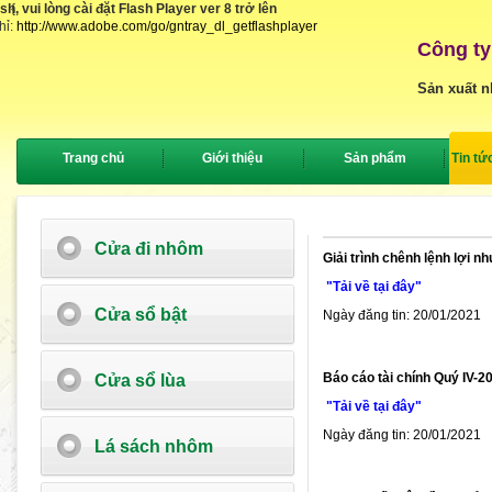
, vui lòng cài đặt Flash Player ver 8 trở lên
{
hỉ:
http://www.adobe.com/go/gntray_dl_getflashplayer
Công ty
Sản xuất n
Trang chủ
Giới thiệu
Sản phẩm
Tin tứ
Cửa đi nhôm
Giải trình chênh lệnh lợi n
"Tải về tại đây"
Cửa sổ bật
Ngày đăng tin: 20/01/2021
Báo cáo tài chính Quý IV-2
Cửa sổ lùa
"Tải về tại đây"
Ngày đăng tin: 20/01/2021
Lá sách nhôm