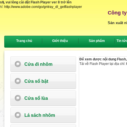
, vui lòng cài đặt Flash Player ver 8 trở lên
{
hỉ:
http://www.adobe.com/go/gntray_dl_getflashplayer
Công ty
Sản xuất n
Trang chủ
Giới thiệu
Sản phẩm
Tin tứ
Để xem được nội dung Flash, v
Cửa đi nhôm
Tải về Flash Player tại địa chỉ:
Cửa sổ bật
Cửa sổ lùa
Lá sách nhôm