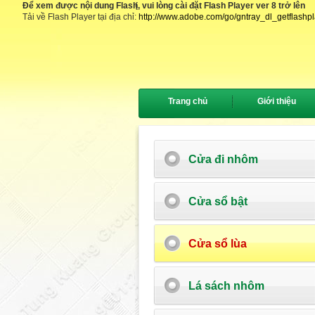
Để xem được nội dung Flash, vui lòng cài đặt Flash Player ver 8 trở lên
{
Tải về Flash Player tại địa chỉ:
http://www.adobe.com/go/gntray_dl_getflashp
Trang chủ
Giới thiệu
Cửa đi nhôm
Cửa sổ bật
Cửa sổ lùa
Lá sách nhôm