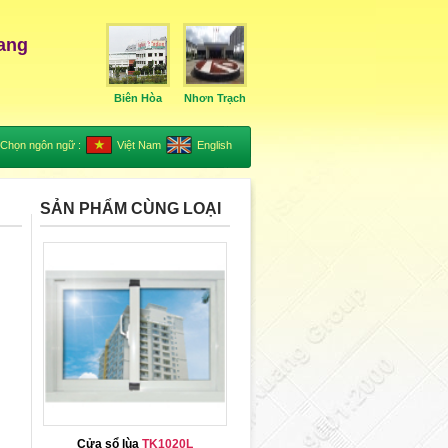
ang
Biên Hòa
Nhơn Trạch
Chọn ngôn ngữ :
Việt Nam
English
SẢN PHẨM CÙNG LOẠI
Cửa sổ lùa
TK1020L