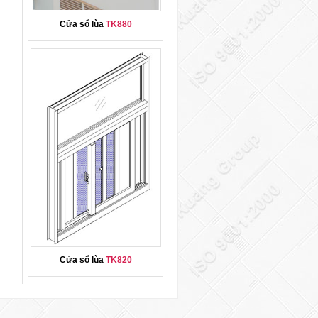
Cửa sổ lùa
TK880
Cửa sổ lùa
TK820