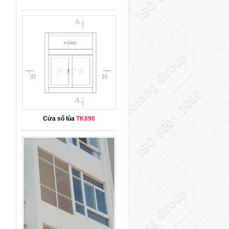
Cửa sổ lùa
TK890