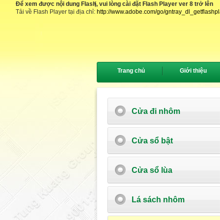
Để xem được nội dung Flash, vui lòng cài đặt Flash Player ver 8 trở lên
{
Tải về Flash Player tại địa chỉ:
http://www.adobe.com/go/gntray_dl_getflashp
Trang chủ
Giới thiệu
Cửa đi nhôm
Cửa sổ bật
Cửa sổ lùa
Lá sách nhôm