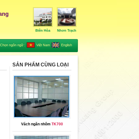
ang
Biên Hòa
Nhơn Trạch
Chọn ngôn ngữ :
Việt Nam
English
SẢN PHẨM CÙNG LOẠI
Vách ngăn nhôm
TK700