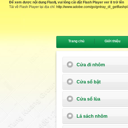
Để xem được nội dung Flash, vui lòng cài đặt Flash Player ver 8 trở lên
{
Tải về Flash Player tại địa chỉ:
http://www.adobe.com/go/gntray_dl_getflashp
Trang chủ
Giới thiệu
Cửa đi nhôm
Cửa sổ bật
Cửa sổ lùa
Lá sách nhôm