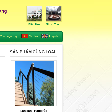
ang
Biên Hòa
Nhơn Trạch
Chọn ngôn ngữ :
Việt Nam
English
SẢN PHẨM CÙNG LOẠI
Lan can - Hàng rào