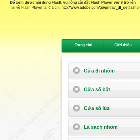
Để xem được nội dung Flash, vui lòng cài đặt Flash Player ver 8 trở lên
{
Tải về Flash Player tại địa chỉ:
http://www.adobe.com/go/gntray_dl_getflashp
Trang chủ
Giới thiệu
Cửa đi nhôm
Cửa sổ bật
Cửa sổ lùa
Lá sách nhôm