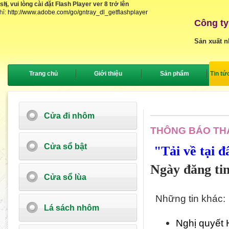
, vui lòng cài đặt Flash Player ver 8 trở lên
{
hỉ:
http://www.adobe.com/go/gntray_dl_getflashplayer
Công ty
Sản xuất n
Trang chủ
Giới thiệu
Sản phẩm
Tin tứ
Cửa đi nhôm
THÔNG BÁO TH
Cửa sổ bật
"Tải về tại đ
Ngày đăng tin
Cửa sổ lùa
Những tin khác:
Lá sách nhôm
Nghị quyết