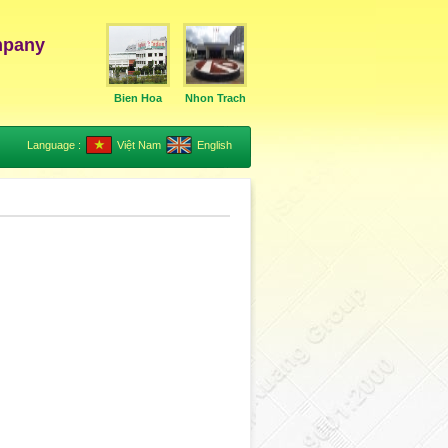
mpany
Bien Hoa
Nhon Trach
Language :
Việt Nam
English