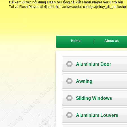
Để xem được nội dung Flash, vui lòng cài đặt Flash Player ver 8 trở lên
Tải về Flash Player tại địa chỉ:
http://www.adobe.com/go/gntray_dl_getflashp
Home
About us
Aluminium Door
Awning
Sliding Windows
Aluminium Louvers