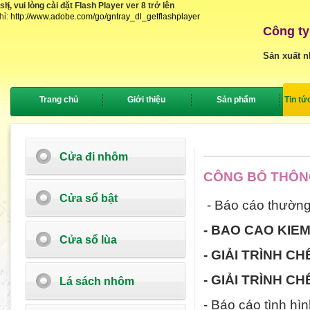
, vui lòng cài đặt Flash Player ver 8 trở lên
{
hỉ:
http://www.adobe.com/go/gntray_dl_getflashplayer
Công ty
Sản xuất n
Trang chủ
Giới thiệu
Sản phẩm
Tin tứ
Cửa đi nhôm
CÔNG BỐ THÔNG
Cửa sổ bật
- Báo cáo thường
- BAO CAO KIEM
Cửa sổ lùa
- GIẢI TRÌNH C
- GIẢI TRÌNH C
Lá sách nhôm
- Báo cáo tình hì