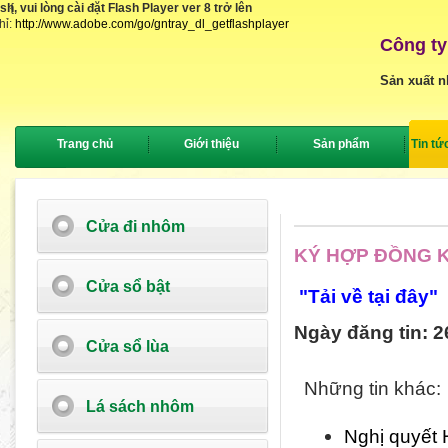
, vui lòng cài đặt Flash Player ver 8 trở lên
{
hỉ:
http://www.adobe.com/go/gntray_dl_getflashplayer
Công ty
Sản xuất n
Trang chủ
Giới thiệu
Sản phẩm
Tin tứ
Cửa đi nhôm
KÝ HỢP ĐỒNG K
Cửa sổ bật
"Tải về tại đây"
Ngày đăng tin: 2
Cửa sổ lùa
Những tin khác:
Lá sách nhôm
Nghị quyết