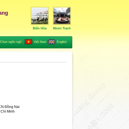
ang
Biên Hòa
Nhơn Trạch
Chọn ngôn ngữ :
Việt Nam
English
 CN Đồng Nai
 Chí Minh