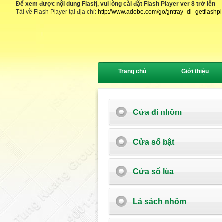
Để xem được nội dung Flash, vui lòng cài đặt Flash Player ver 8 trở lên
{
Tải về Flash Player tại địa chỉ:
http://www.adobe.com/go/gntray_dl_getflashp
Trang chủ
Giới thiệu
Cửa đi nhôm
Cửa sổ bật
Cửa sổ lùa
Lá sách nhôm