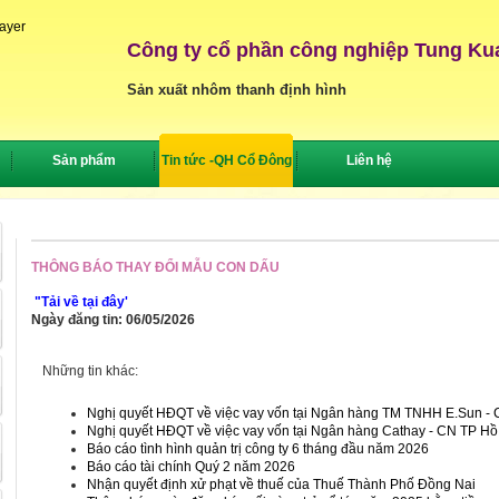
layer
Công ty cổ phần công nghiệp Tung Ku
Sản xuất nhôm thanh định hình
Sản phẩm
Tin tức -QH Cổ Đông
Liên hệ
THÔNG BÁO THAY ĐỔI MẪU CON DẤU
"Tải về tại đây'
Ngày đăng tin: 06/05/2026
Những tin khác:
Nghị quyết HĐQT về việc vay vốn tại Ngân hàng TM TNHH E.Sun -
Nghị quyết HĐQT về việc vay vốn tại Ngân hàng Cathay - CN TP Hồ
Báo cáo tình hình quản trị công ty 6 tháng đầu năm 2026
Báo cáo tài chính Quý 2 năm 2026
Nhận quyết định xử phạt về thuế của Thuế Thành Phố Đồng Nai