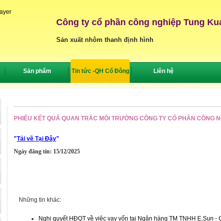
layer
Công ty cổ phần công nghiệp Tung Ku
Sản xuất nhôm thanh định hình
Sản phẩm
Tin tức -QH Cổ Đông
Liên hệ
PHIẾU KẾT QUẢ QUAN TRẮC MÔI TRƯỜNG CÔNG TY CỔ PHẦN CÔNG NG
"
Tải về Tại Đây
"
Ngày đăng tin: 15/12/2025
Những tin khác:
Nghị quyết HĐQT về việc vay vốn tại Ngân hàng TM TNHH E.Sun -