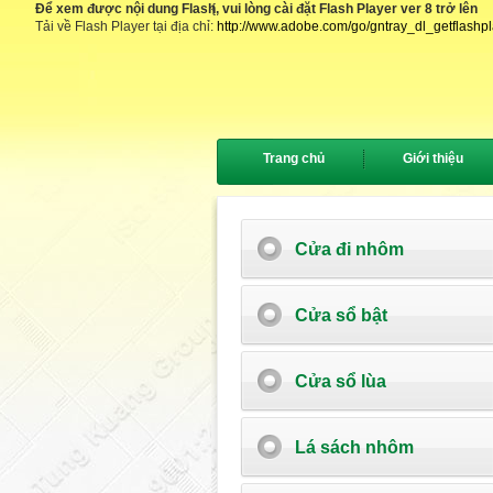
Để xem được nội dung Flash, vui lòng cài đặt Flash Player ver 8 trở lên
{
Tải về Flash Player tại địa chỉ:
http://www.adobe.com/go/gntray_dl_getflashp
Trang chủ
Giới thiệu
Cửa đi nhôm
Cửa sổ bật
Cửa sổ lùa
Lá sách nhôm