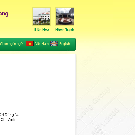
ang
Biên Hòa
Nhơn Trạch
Chọn ngôn ngữ :
Việt Nam
English
 CN Đồng Nai
 Chí Minh