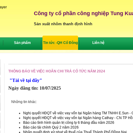
layer
Công ty cổ phần công nghiệp Tung Ku
Sản xuất nhôm thanh định hình
Sản phẩm
Tin tức -QH Cổ Đông
Liên hệ
THÔNG BÁO VỀ VIỆC HOÃN CHI TRẢ CỔ TỨC NĂM 2024
"Tải về tại đây"
Ngày đăng tin: 10/07/2025
Những tin khác:
Nghị quyết HĐQT về việc vay vốn tại Ngân hàng TM TNHH E.Sun -
Nghị quyết HĐQT về việc vay vốn tại Ngân hàng Cathay - CN TP Hồ
Báo cáo tình hình quản trị công ty 6 tháng đầu năm 2026
Báo cáo tài chính Quý 2 năm 2026
Nhận quyết định xử phạt về thuế của Thuế Thành Phố Đồng Nai