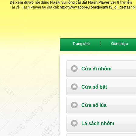
Để xem được nội dung Flash, vui lòng cài đặt Flash Player ver 8 trở lên
{
Tải về Flash Player tại địa chỉ:
http://www.adobe.com/go/gntray_dl_getflashp
Trang chủ
Giới thiệu
Cửa đi nhôm
Cửa sổ bật
Cửa sổ lùa
Lá sách nhôm