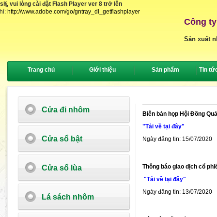
, vui lòng cài đặt Flash Player ver 8 trở lên
{
hỉ:
http://www.adobe.com/go/gntray_dl_getflashplayer
Công ty
Sản xuất n
Trang chủ
Giới thiệu
Sản phẩm
Tin tứ
Cửa đi nhôm
Biên bản họp Hội Đồng Quả
"Tải về tại đây"
Cửa sổ bật
Ngày đăng tin: 15/07/2020
Thông báo giao dịch cổ phi
Cửa sổ lùa
"Tải về tại đây"
Ngày đăng tin: 13/07/2020
Lá sách nhôm